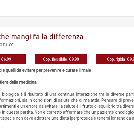
che mangi fa la differenza
onucci
eBook € 6,99
Cop. flessibile € 9,90
Cop. rigida 
ati e quelli da evitare per prevenire e curare il male
tiera della medicina
 biologica è il risultato di una continua interazione tra le diverse par
ormazioni, sia in condizioni di salute che di malattia. Pensare di prev
rtimenti è un errore da evitare, la salute è il frutto di equilibrio tra diver
in questa partita. Non è corretto affermare che un paziente oncologic
attispecie non deve adottare una dieta iperproteica e tenersi lontano da ali