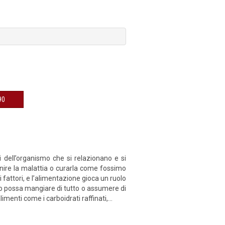
€ 9,90
ti dell’organismo che si relazionano e si
enire la malattia o curarla come fossimo
si fattori, e l’alimentazione gioca un ruolo
o possa mangiare di tutto o assumere di
menti come i carboidrati raffinati,...