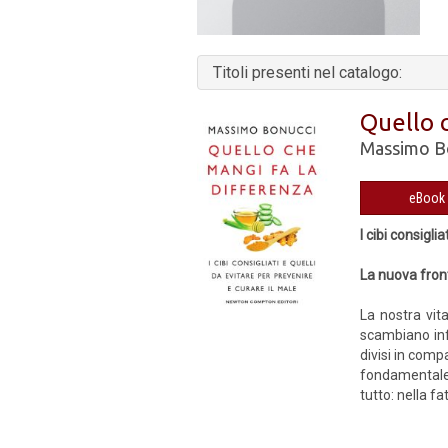
Titoli presenti nel catalogo:
Quello 
Massimo B
I cibi consigli
La nuova fron
La nostra vita
scambiano inf
divisi in compa
fondamentale 
tutto: nella f