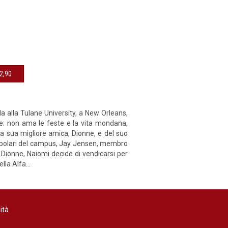
sibile € 12,90
a alla Tulane University, a New Orleans,
e: non ama le feste e la vita mondana,
a sua migliore amica, Dionne, e del suo
popolari del campus, Jay Jensen, membro
 Dionne, Naiomi decide di vendicarsi per
lla Alfa...
ità