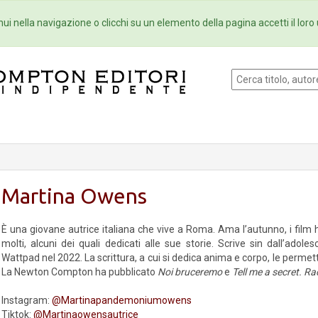
Eventi
Collane
Newsletter
Ebo
ui nella navigazione o clicchi su un elemento della pagina accetti il loro 
Martina Owens
È una giovane autrice italiana che vive a Roma. Ama l’autunno, i film h
molti, alcuni dei quali dedicati alle sue storie. Scrive sin dall’ado
Wattpad nel 2022. La scrittura, a cui si dedica anima e corpo, le permett
La Newton Compton ha pubblicato
Noi bruceremo
e
Tell me a secret. Ra
Instagram:
@Martinapandemoniumowens
Tiktok:
@Martinaowensautrice