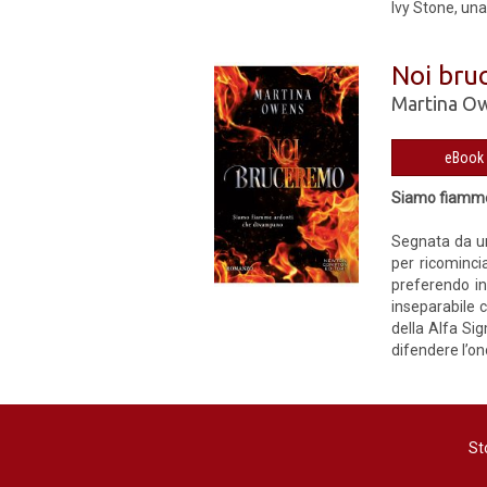
Ivy Stone, una
Noi bru
Martina O
Siamo fiamme
Segnata da un
per ricominci
preferendo in
inseparabile 
della Alfa Si
difendere l’on
St