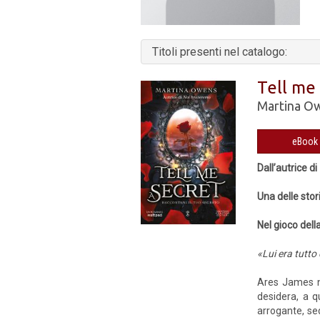
Titoli presenti nel catalogo:
Tell me 
Martina O
Dall’autrice di
Una delle stor
Nel gioco del
«Lui era tutto
Ares James no
desidera, a qu
arrogante, se