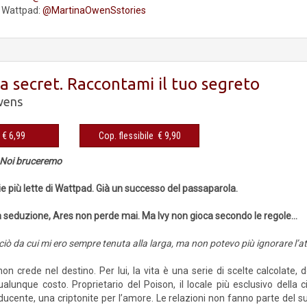
Wattpad:
@MartinaOwenSstories
a secret. Raccontami il tuo segreto
wens
eBook € 6,99
Cop. flessibile € 9,90
Noi bruceremo
ie più lette di Wattpad. Già un successo del passaparola.
la seduzione, Ares non perde mai. Ma Ivy non gioca secondo le regole…
 ciò da cui mi ero sempre tenuta alla larga, ma non potevo più ignorare l’a
n crede nel destino. Per lui, la vita è una serie di scelte calcolate, d
alunque costo. Proprietario del Poison, il locale più esclusivo della ci
ducente, una criptonite per l’amore. Le relazioni non fanno parte del 