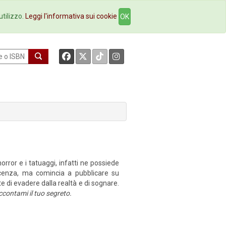
okstore
Contatti
utilizzo.
Leggi l'informativa sui cookie
OK
orror e i tatuaggi, infatti ne possiede
lescenza, ma comincia a pubblicare su
e di evadere dalla realtà e di sognare.
ccontami il tuo segreto.