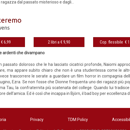
 ragazza dal passato misterioso e dagli...
ceremo
wens
eBook € 6,99
2 libri a € 9,90
Cop. fles
 ardenti che divampano
 passato doloroso che le ha lasciato cicatrici profonde, Naiomi approd
are, ma appare subito chiaro che non è una studentessa come le altr
vece trascorrere le serate a guardare un film horror in compagnia dell
cugino, Ezra. Se non fosse che Dionne frequenta uno dei ragazzi più 
gma Tau, la confraternita più scatenata del college. Quando lui tradisce
ore dell’amica. Ed è così che incappa in Björn, il bad boy per eccellenza de
oria
Privacy
TDM Policy
Accessibil