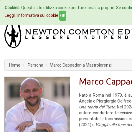
Cookies:
Questo sito utilizza cookie per funzionalità proprie. Se contin
Home
Autori
Eventi
Col
Leggi l'informativa sui cookie
OK
Home
Persona
Marco Cappadonia Mastrolorenzi
Marco Cappad
Nato a Roma nel 1970, è auto
Angela e Piergiorgio Odifredd
Una teoria del Tutto
. Nel 202
autore-conduttore televisivo
presentato le trasmissioni cul
(2024) e
Viaggio alla foce del