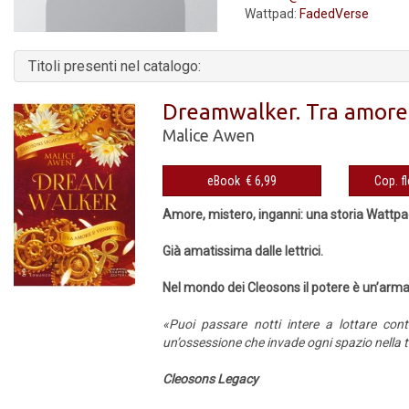
Wattpad:
FadedVerse
Titoli presenti nel catalogo:
Dreamwalker. Tra amore
Malice Awen
eBook € 6,99
Amore, mistero, inganni: una storia Wattpad 
Già amatissima dalle lettrici.
Nel mondo dei Cleosons il potere è un’arm
«Puoi passare notti intere a lottare co
un’ossessione che invade ogni spazio nella t
Cleosons Legacy