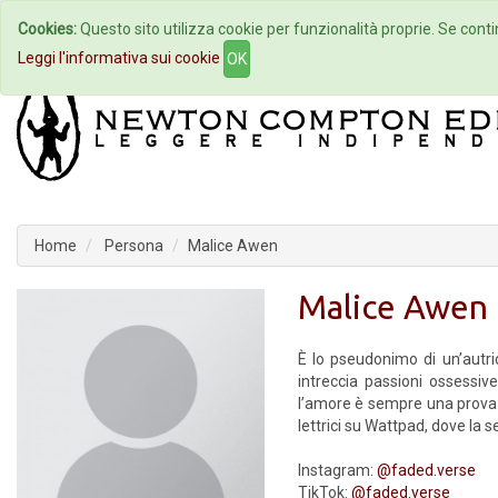
Cookies:
Questo sito utilizza cookie per funzionalità proprie. Se contin
Home
Autori
Eventi
Col
Leggi l'informativa sui cookie
OK
Home
Persona
Malice Awen
Malice Awen
È lo pseudonimo di un’autr
intreccia passioni ossessiv
l’amore è sempre una prova d
lettrici su Wattpad, dove la s
Instagram:
@faded.verse
TikTok:
@faded.verse