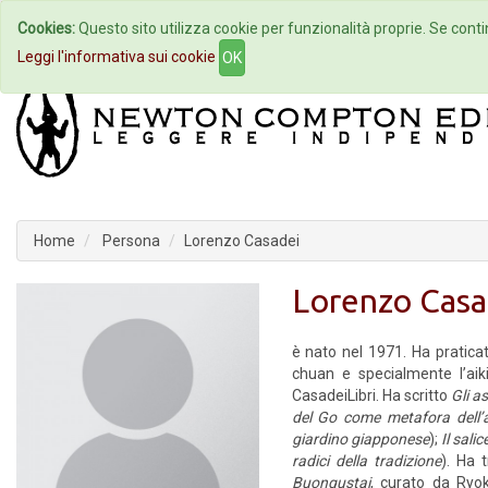
Cookies:
Questo sito utilizza cookie per funzionalità proprie. Se contin
Home
Autori
Eventi
Col
Leggi l'informativa sui cookie
OK
Home
Persona
Lorenzo Casadei
Lorenzo Casa
è nato nel 1971. Ha praticat
chuan e specialmente l’aik
CasadeiLibri. Ha scritto
Gli a
del Go come metafora dell’a
giardino giapponese
);
Il sali
radici della tradizione
). Ha 
Buongustai
, curato da Ryok