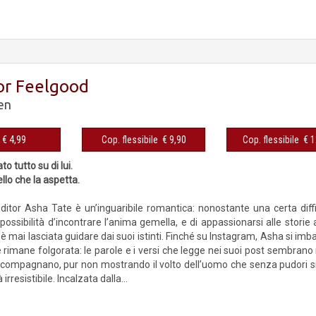
or Feelgood
en
eBook € 4,99
Cop. flessibile € 9,90
Cop. fles
o tutto su di lui.
llo che la aspetta.
ditor Asha Tate è un’inguaribile romantica: nonostante una certa diff
possibilità d’incontrare l’anima gemella, e di appassionarsi alle storie 
è mai lasciata guidare dai suoi istinti. Finché su Instagram, Asha si imb
rimane folgorata: le parole e i versi che legge nei suoi post sembrano 
ccompagnano, pur non mostrando il volto dell’uomo che senza pudori s
irresistibile. Incalzata dalla...