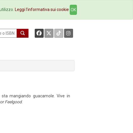
okstore
Contatti
utilizzo.
Leggi l'informativa sui cookie
OK
te sta mangiando guacamole. Vive in
or Feelgood
.