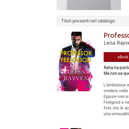
Titoli presenti nel catalogo:
Profess
Leisa Rayv
Asha ha puntat
Ma non sa que
L’ambiziosa e
credere nella 
Eppure non si 
Feelgood e ne 
foto che le a
una sensualità 