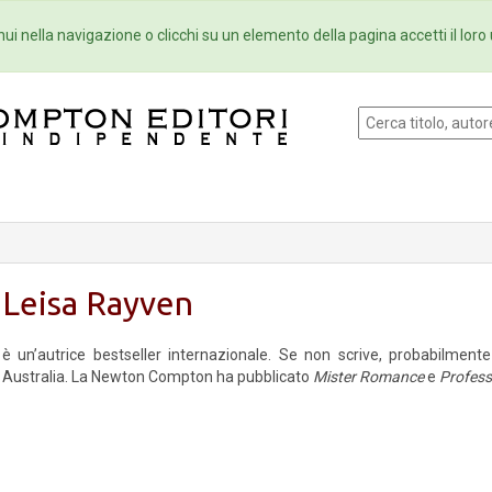
Eventi
Collane
Newsletter
Ebo
ui nella navigazione o clicchi su un elemento della pagina accetti il loro 
Leisa Rayven
è un’autrice bestseller internazionale. Se non scrive, probabilmen
Australia. La Newton Compton ha pubblicato
Mister Romance
e
Profess