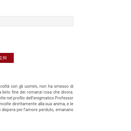
sibile € 12,90
icoltà con gli uomini, non ha smesso di
a lieto fine dei romanzi rosa che divora.
atte nel profilo dell’enigmatico Professor
rivolte direttamente alla sua anima, e le
i dispera per l’amore perduto, emanano