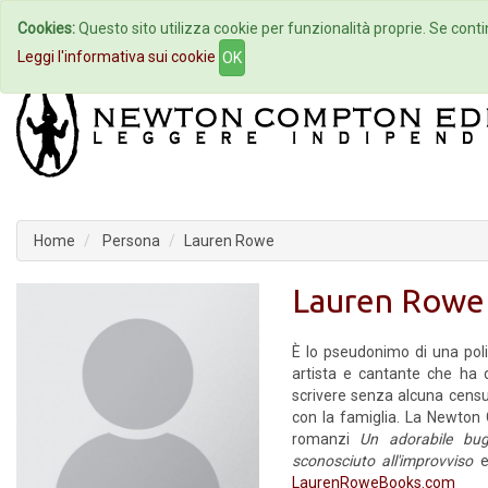
Cookies:
Questo sito utilizza cookie per funzionalità proprie. Se contin
Home
Autori
Eventi
Col
Leggi l'informativa sui cookie
OK
Home
Persona
Lauren Rowe
Lauren Rowe
È lo pseudonimo di una poli
artista e cantante che ha d
scrivere senza alcuna censur
con la famiglia. La Newto
romanzi
Un adorabile bug
sconosciuto all'improvviso
LaurenRoweBooks.com