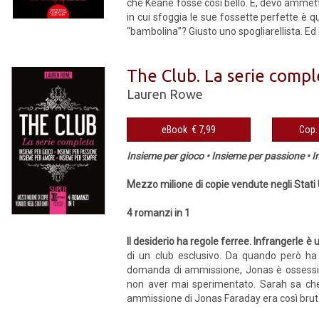
che Keane fosse così bello. E, devo ammett
in cui sfoggia le sue fossette perfette è q
“bambolina”? Giusto uno spogliarellista. Ed 
The Club. La serie compl
Lauren Rowe
eBook € 7,99
Insieme per gioco • Insieme per passione • 
Mezzo milione di copie vendute negli Stati 
4 romanzi in 1
Il desiderio ha regole ferree. Infrangerle è u
di un club esclusivo. Da quando però ha 
domanda di ammissione, Jonas è ossessiona
non aver mai sperimentato. Sarah sa che c
ammissione di Jonas Faraday era così brutal