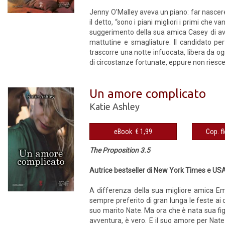
Jenny O'Malley aveva un piano: far nascere
il detto, “sono i piani migliori i primi che
suggerimento della sua amica Casey di ave
mattutine e smagliature. Il candidato per
trascorre una notte infuocata, libera da og
di circostanze fortunate, eppure non riesce 
Un amore complicato
Katie Ashley
eBook € 1,99
The Proposition 3.5
Autrice bestseller di New York Times e U
A differenza della sua migliore amica E
sempre preferito di gran lunga le feste ai 
suo marito Nate. Ma ora che è nata sua figl
avventura, è vero. E il suo amore per Nat