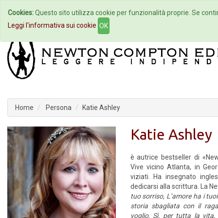
Cookies:
Questo sito utilizza cookie per funzionalità proprie. Se contin
Home
Autori
Eventi
Col
Leggi l'informativa sui cookie
OK
Home
Persona
Katie Ashley
Katie Ashley
è autrice bestseller di «
Vive vicino Atlanta, in Geor
viziati. Ha insegnato ing
dedicarsi alla scrittura. La
tuo sorriso, L’amore ha i tuoi
storia sbagliata con il rag
voglio,
Sì, per tutta la vita