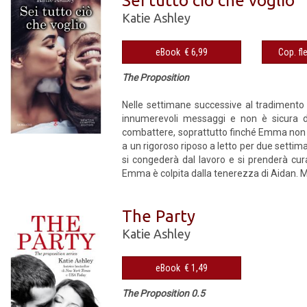
Sei tutto ciò che voglio
Katie Ashley
eBook € 6,99
The Proposition
Nelle settimane successive al tradimento
innumerevoli messaggi e non è sicura di
combattere, soprattutto finché Emma non a
a un rigoroso riposo a letto per due setti
si congederà dal lavoro e si prenderà cur
Emma è colpita dalla tenerezza di Aidan. M
The Party
Katie Ashley
eBook € 1,49
The Proposition 0.5