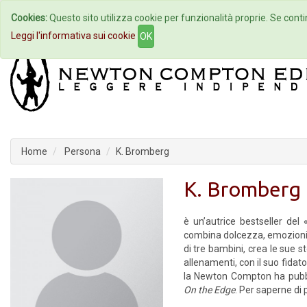
Cookies:
Questo sito utilizza cookie per funzionalità proprie. Se contin
Home
Autori
Eventi
Col
Leggi l'informativa sui cookie
OK
Home
Persona
K. Bromberg
K. Bromberg
è un’autrice bestseller de
combina dolcezza, emozioni,
di tre bambini, crea le sue 
allenamenti, con il suo fid
la Newton Compton ha pubb
On the Edge
. Per saperne di 