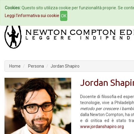
Cookies:
Questo sito utilizza cookie per funzionalità proprie. Se contin
Home
Autori
Eventi
Col
Leggi l'informativa sui cookie
OK
Home
Persona
Jordan Shapiro
Jordan Shapi
Docente di filosofia ed esp
tecnologie, vive a Philadelphi
metodo per crescere i bambi
dalla Newton Compton, ha ot
e di critica ed è stato tr
www.jordanshapiro.org