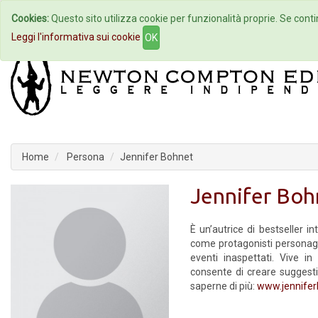
Cookies:
Questo sito utilizza cookie per funzionalità proprie. Se contin
Home
Autori
Eventi
Col
Leggi l'informativa sui cookie
OK
Home
Persona
Jennifer Bohnet
Jennifer Boh
È un’autrice di bestseller in
come protagonisti personagg
eventi inaspettati. Vive in
consente di creare suggesti
saperne di più:
www.jennife