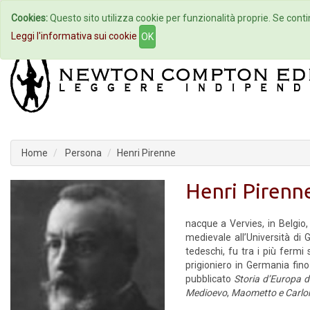
Cookies:
Questo sito utilizza cookie per funzionalità proprie. Se contin
Home
Autori
Eventi
Col
Leggi l'informativa sui cookie
OK
Home
Persona
Henri Pirenne
Henri Pirenn
nacque a Vervies, in Belgio,
medievale all’Università di
tedeschi, fu tra i più fermi 
prigioniero in Germania fin
pubblicato
Storia d’Europa da
Medioevo
,
Maometto e Carl