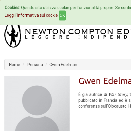
Cookies:
Questo sito utilizza cookie per funzionalità proprie. Se contin
Home
Autori
Eventi
Col
Leggi l'informativa sui cookie
OK
Home
Persona
Gwen Edelman
Gwen Edelm
È già autrice di
War Story
, 
pubblicato in Francia ed è 
conferenze sull’Olocausto. H