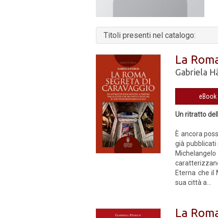
Titoli presenti nel catalogo:
La Roma
Gabriela H
Un ritratto del
È ancora possi
già pubblicat
Michelangelo 
caratterizzano
Eterna che il
sua città a...
La Roma