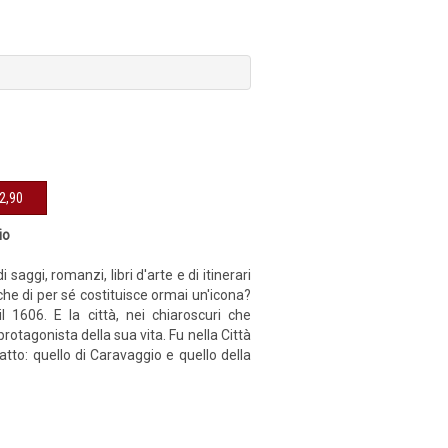
sibile € 12,90
io
aggi, romanzi, libri d'arte e di itinerari
he di per sé costituisce ormai un'icona?
 1606. E la città, nei chiaroscuri che
rotagonista della sua vita. Fu nella Città
tto: quello di Caravaggio e quello della