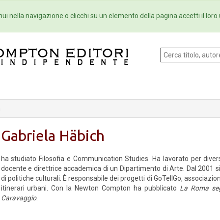
Eventi
Collane
Newsletter
Ebo
ui nella navigazione o clicchi su un elemento della pagina accetti il loro 
h
Gabriela Häbich
ha studiato Filosofia e Communication Studies. Ha lavorato per diver
docente e direttrice accademica di un Dipartimento di Arte. Dal 2001 s
di politiche culturali. È responsabile dei progetti di GoTellGo, associazio
itinerari urbani. Con la Newton Compton ha pubblicato
La Roma segr
Caravaggio
.