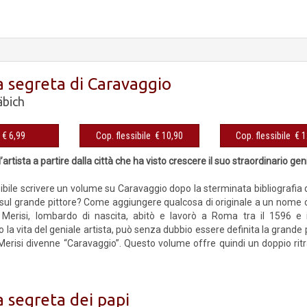
 segreta di Caravaggio
äbich
eBook € 6,99
Cop. flessibile € 10,90
Cop. fles
l’artista a partire dalla città che ha visto crescere il suo straordinario gen
bile scrivere un volume su Caravaggio dopo la sterminata bibliografia di s
i sul grande pittore? Come aggiungere qualcosa di originale a un nome c
Merisi, lombardo di nascita, abitò e lavorò a Roma tra il 1596 e il
 la vita del geniale artista, può senza dubbio essere definita la grande p
 Merisi divenne “Caravaggio”. Questo volume offre quindi un doppio ritra
 segreta dei papi