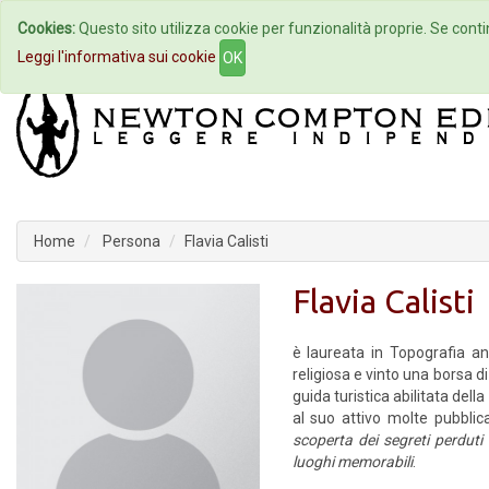
Cookies:
Questo sito utilizza cookie per funzionalità proprie. Se contin
Home
Autori
Eventi
Col
Leggi l'informativa sui cookie
OK
Home
Persona
Flavia Calisti
Flavia Calisti
è laureata in Topografia an
religiosa e vinto una borsa 
guida turistica abilitata dell
al suo attivo molte pubblic
scoperta dei segreti perduti
luoghi memorabili
.