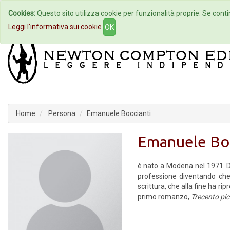
Cookies:
Questo sito utilizza cookie per funzionalità proprie. Se contin
Home
Autori
Eventi
Col
Leggi l'informativa sui cookie
OK
Home
Persona
Emanuele Boccianti
Emanuele Boc
è nato a Modena nel 1971. Do
professione diventando che
scrittura, che alla fine ha r
primo romanzo,
Trecento pi