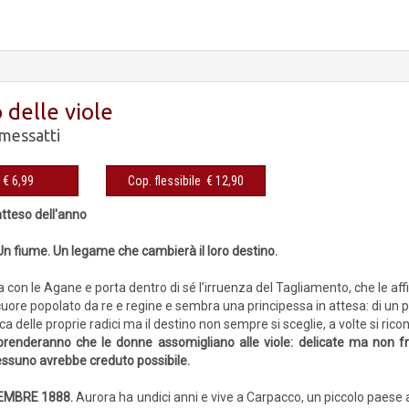
 delle viole
messatti
eBook € 6,99
Cop. flessibile € 12,90
atteso dell'anno
Un fiume. Un legame che cambierà il loro destino.
 con le Agane e porta dentro di sé l’irruenza del Tagliamento, che le affi
cuore popolato da re e regine e sembra una principessa in attesa: di un p
ca delle proprie radici ma il destino non sempre si sceglie, a volte si rico
enderanno che le donne assomigliano alle viole: delicate ma non fragil
nessuno avrebbe creduto possibile.
CEMBRE 1888.
Aurora ha undici anni e vive a Carpacco, un piccolo paese af