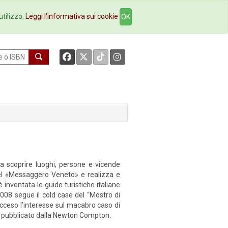
okstore
Contatti
utilizzo.
Leggi l'informativa sui cookie
OK
 a scoprire luoghi, persone e vicende
 del «Messaggero Veneto» e realizza e
inventata le guide turistiche italiane
 2008 segue il cold case del “Mostro di
acceso l’interesse sul macabro caso di
 pubblicato dalla Newton Compton.