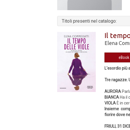
Titoli presenti nel catalogo:
Il tempo
Elena Com
L'esordio più 
Tre ragazze. 
AURORA
Parla
BIANCA
Ha il 
VIOLA
È in cer
Insieme compr
fiorire dove 
FRIULI, 31 DI