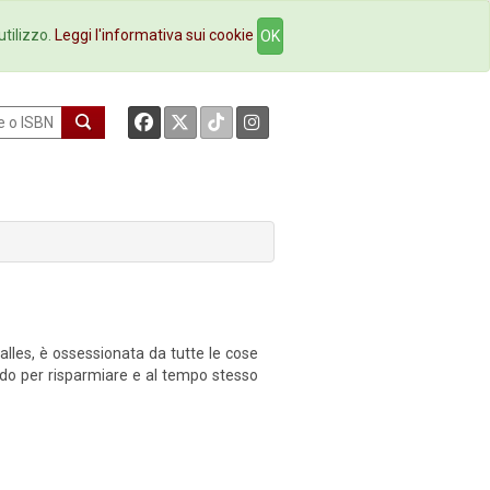
okstore
Contatti
utilizzo.
Leggi l'informativa sui cookie
OK
Galles, è ossessionata da tutte le cose
 modo per risparmiare e al tempo stesso