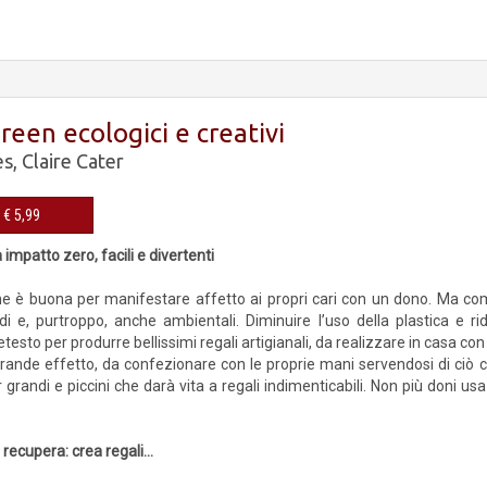
reen ecologici e creativi
es
,
Claire Cater
eBook € 5,99
a impatto zero, facili e divertenti
e è buona per manifestare affetto ai propri cari con un dono. Ma com
ldi e, purtroppo, anche ambientali. Diminuire l’uso della plastica e r
etesto per produrre bellissimi regali artigianali, da realizzare in casa con 
grande effetto, da confezionare con le proprie mani servendosi di ciò c
 grandi e piccini che darà vita a regali indimenticabili. Non più doni us
e recupera: crea regali...