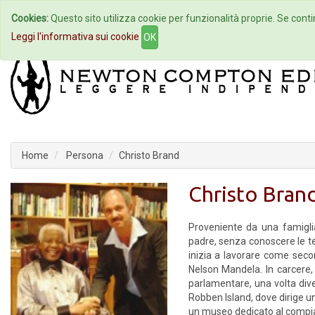
Cookies:
Questo sito utilizza cookie per funzionalità proprie. Se contin
Home
Autori
Eventi
Col
Leggi l'informativa sui cookie
OK
Home
Persona
Christo Brand
Christo Bran
Proveniente da una famiglia 
padre, senza conoscere le ter
inizia a lavorare come secon
Nelson Mandela. In carcere, 
parlamentare, una volta dive
Robben Island, dove dirige un
un museo dedicato al compia