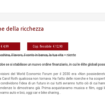
one della ricchezza
eBook € 4,99
Cop. flessibile € 12,90
china, il lavoro, il conto in banca, la tua vita
= niente
e se si stabilisse un nuovo ordine finanziario, in cui le élite globali pos
evisioni del World Economic Forum per il 2030 era «Non possiederet
a Carol Roth qualcosa non tornava. Ha fatto delle ricerche e ha scopert
e condividono l’idea di un futuro in cui tutti avranno tutto ciò di cui
tendenze lo dimostrano già. Prima acquistavamo musica e film, oggi l
mo auto e bici, oggi car e bike sharing...