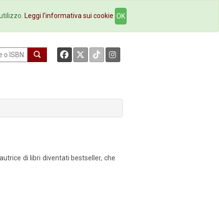
okstore
Contatti
utilizzo.
Leggi l'informativa sui cookie
OK
trice di libri diventati bestseller, che