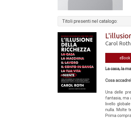
Titoli presenti nel catalogo:
L'illusi
Carol Roth
La casa, la mac
Cosa accadrebb
Una delle pr
fantasia, ma 
livello global
nulla. Molte 
Prima comprava