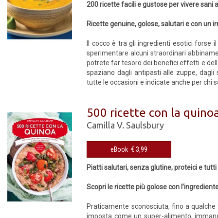
200 ricette facili e gustose per vivere sani 
Ricette genuine, golose, salutari e con un ir
Il cocco è tra gli ingredienti esotici forse 
sperimentare alcuni straordinari abbiname
potrete far tesoro dei benefici effetti e del
spaziano dagli antipasti alle zuppe, dagli s
tutte le occasioni e indicate anche per chi s
500 ricette con la quino
Camilla V. Saulsbury
eBook € 3,99
Piatti salutari, senza glutine, proteici e tutt
Scopri le ricette più golose con l’ingredie
Praticamente sconosciuta, fino a qualche 
imposta come un super-alimento, immancabil