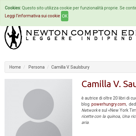
Cookies:
Questo sito utilizza cookie per funzionalità proprie. Se contin
Home
Autori
Eventi
Col
Leggi l'informativa sui cookie
OK
Home
Persona
Camilla V. Saulsbury
Camilla V. Sa
è autrice di oltre 20 libri di 
blog
powerhungry.com
, ded
Network
e sul «New York Ti
ricette con la quinoa
,
Una ric
aria
.