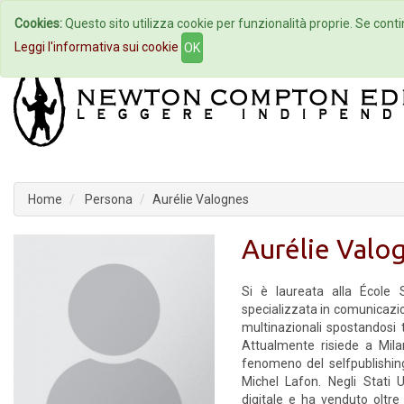
Cookies:
Questo sito utilizza cookie per funzionalità proprie. Se contin
Home
Autori
Eventi
Col
Leggi l'informativa sui cookie
OK
Home
Persona
Aurélie Valognes
Aurélie Valo
Si è laureata alla Écol
specializzata in comunicazi
multinazionali spostandosi t
Attualmente risiede a Milan
fenomeno del selfpublishing,
Michel Lafon. Negli Stati U
digitale e ha venduto oltre