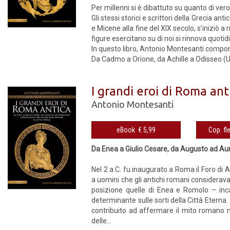
Per millenni si è dibattuto su quanto di vero
Gli stessi storici e scrittori della Grecia a
e Micene alla fine del XIX secolo, s’iniziò a
figure esercitano su di noi si rinnova quot
In questo libro, Antonio Montesanti compone u
Da Cadmo a Orione, da Achille a Odisseo (Ul
I grandi eroi di Roma ant
Antonio Montesanti
eBook € 5,99
Da Enea a Giulio Cesare, da Augusto ad Aur
Nel 2 a.C. fu inaugurato a Roma il Foro di A
a uomini che gli antichi romani consideravan
posizione quelle di Enea e Romolo – inca
determinante sulle sorti della Città Eterna.
contribuito ad affermare il mito romano nel
delle...