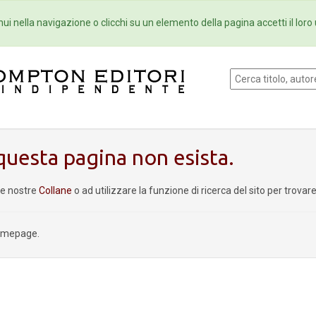
Eventi
Collane
Newsletter
Ebo
ui nella navigazione o clicchi su un elemento della pagina accetti il loro 
uesta pagina non esista.
le nostre
Collane
o ad utilizzare la funzione di ricerca del sito per trova
homepage.