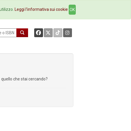
okstore
Contatti
utilizzo.
Leggi l'informativa sui cookie
OK
re quello che stai cercando?