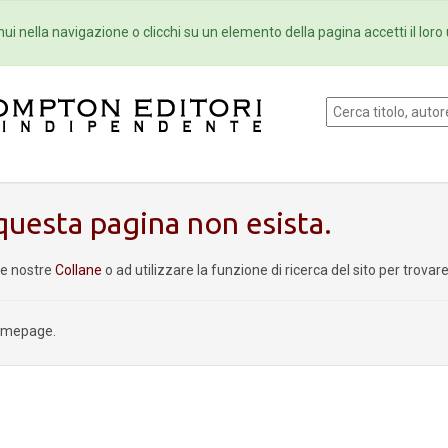
Eventi
Collane
Newsletter
Ebo
ui nella navigazione o clicchi su un elemento della pagina accetti il loro 
uesta pagina non esista.
le nostre
Collane
o ad utilizzare la funzione di ricerca del sito per trova
homepage.