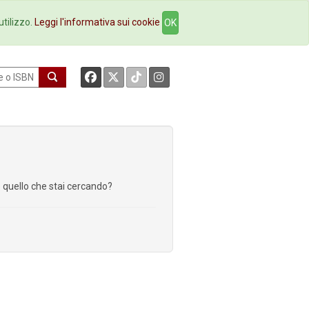
okstore
Contatti
utilizzo.
Leggi l'informativa sui cookie
OK
re quello che stai cercando?