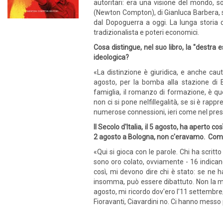
autoritari: era una visione del mondo, 
(Newton Compton), di Gianluca Barbera, scr
dal Dopoguerra a oggi. La lunga storia d
tradizionalista e poteri economici.
Cosa distingue, nel suo libro, la "destra
ideologica?
«La distinzione è giuridica, e anche ca
agosto, per la bomba alla stazione di Bo
famiglia, il romanzo di formazione, è que
non ci si pone nelfillegalità, se si è ra
numerose connessioni, ieri come nel pre
Il
Secolo d'Italia, il 5 agosto, ha aperto cos
2 agosto a Bologna, non c'eravamo. Com
«Qui si gioca con le parole. Chi ha scri
sono oro colato, ovviamente - 16 indican
così, mi devono dire chi è stato: se ne han
insomma, può essere dibattuto. Non la mat
agosto, mi ricordo dov'ero l'11 settembre;
Fioravanti, Ciavardini no. Ci hanno messo