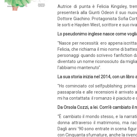
Autrice di punta è Felicia Kingsley, tre
presenterà alla Giunti Odeon il suo nu
Dottore Giachino. Protagonista Sofia Corte
le sorti e Hayden West, scrittore e suo riva
Lo pseudonimo inglese nasce come voglia
"Nasce per necessità: ero appena iscritta 
Felicia, che richiama il mio nome di batt
personaggi quando scrivevo fanfiction d
diventato un nome riconosciuto da migliaia
l'abbiamo mantenuto".
La sua storia inizia nel 2014, con un libro
"Ho cominciato col selfpublishing: prima
passaparola e alle recensioni è arrivato 
mi ha contattata: il romanzo è piaciuto e co
Da Orsola Cozzi, a lei. Com'è cambiato il
“È cambiato il mondo stesso, e la narrati
donna attraverso il matrimonio, ma rac
Dagli anni '90 sono entrate in scena figur
con Cinquanta sfumature, anche la rivendi