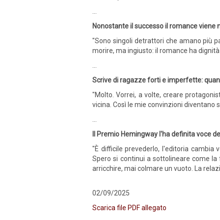
…
Nonostante il successo il romance viene me
"Sono singoli detrattori che amano più pa
morire, ma ingiusto: il romance ha dignità 
…
Scrive di ragazze forti e imperfette: qu
"Molto. Vorrei, a volte, creare protagoni
vicina. Così le mie convinzioni diventano s
…
Il Premio Hemingway l'ha definita voce de
"È difficile prevederlo, l'editoria camb
Spero si continui a sottolineare come la 
arricchire, mai colmare un vuoto. La relazi
02/09/2025
Scarica file PDF allegato