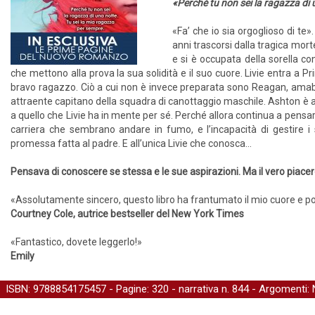
«Perché tu non sei la ragazza di 
«Fa’ che io sia orgoglioso di te».
anni trascorsi dalla tragica mor
e si è occupata della sorella co
che mettono alla prova la sua solidità e il suo cuore. Livie entra a P
bravo ragazzo. Ciò a cui non è invece preparata sono Reagan, amabil
attraente capitano della squadra di canottaggio maschile. Ashton è 
a quello che Livie ha in mente per sé. Perché allora continua a pensar
carriera che sembrano andare in fumo, e l’incapacità di gestire i
promessa fatta al padre. E all’unica Livie che conosca…
Pensava di conoscere se stessa e le sue aspirazioni. Ma il vero piace
«Assolutamente sincero, questo libro ha frantumato il mio cuore e poi 
Courtney Cole, autrice bestseller del New York Times
«Fantastico, dovete leggerlo!»
Emily
ISBN: 9788854175457 - Pagine: 320 -
narrativa
n. 844 - Argomenti: