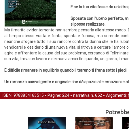
E se la tua vita fosse da un'altra
Sposata con l’uomo perfetto, mad
si possa realizzare.
Ma il marito evidentemente non sembra pensarla allo stesso modo. E c
al tempo stesso vuota e ferita, spenta e furiosa, ma si rende cont
neanche sfogare tutto il suo rancore contro la donna che le ha rubato i
vendicarsi e desiderio di una nuova vita, si ritrova a cercare l’amore
agire e affrontare la causa del suo problema, cercando di “eliminare”
sua vita, trova un lavoro e dei nuovi amici fin quando, un giorno, il m
È difficile rimanere in equilibrio quando il terreno ti frana sotto i piedi
Un romanzo coinvolgente e originale che dà spazio alle emozioni e a
ISBN: 9788854163515 - Pagine: 224 -
narrativa
n. 652 - Argomenti:
Potrebber