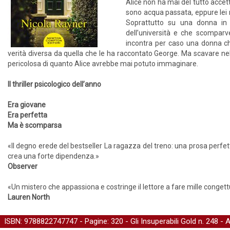
Alice non ha mai del tutto accet
sono acqua passata, eppure lei n
Soprattutto su una donna in 
dell’università e che scompar
incontra per caso una donna ch
verità diversa da quella che le ha raccontato George. Ma scavare nel p
pericolosa di quanto Alice avrebbe mai potuto immaginare.
Il thriller psicologico dell’anno
Era giovane
Era perfetta
Ma è scomparsa
«Il degno erede del bestseller La ragazza del treno: una prosa perfetta
crea una forte dipendenza.»
Observer
«Un mistero che appassiona e costringe il lettore a fare mille conget
Lauren North
ISBN: 9788822747747 - Pagine: 320 -
Gli Insuperabili Gold
n. 248 - 