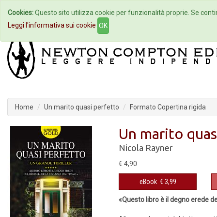
Cookies:
Questo sito utilizza cookie per funzionalità proprie. Se contin
Home
Autori
Eventi
Col
Leggi l'informativa sui cookie
OK
Home
Un marito quasi perfetto
Formato Copertina rigida
Un marito quas
Nicola Rayner
€ 4,90
eBook
€ 3,99
«Questo libro è il degno erede de