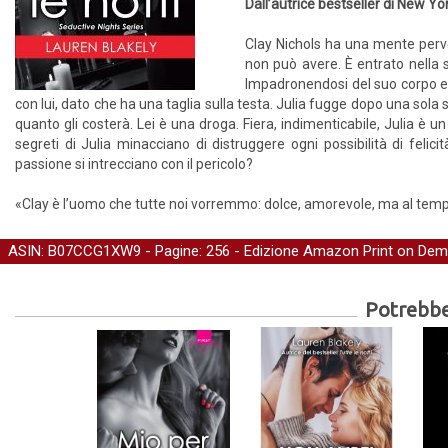
Dall’autrice bestseller di New Y
Clay Nichols ha una mente perve
non può avere. È entrato nella 
Impadronendosi del suo corpo e c
con lui, dato che ha una taglia sulla testa. Julia fugge dopo una sol
quanto gli costerà. Lei è una droga. Fiera, indimenticabile, Julia è u
segreti di Julia minacciano di distruggere ogni possibilità di fel
passione si intrecciano con il pericolo?
«Clay è l’uomo che tutte noi vorremmo: dolce, amorevole, ma al temp
ASIN: B07CCG1XW9 - Pagine: 256 -
Edizione Amazon Print on De
Potrebber