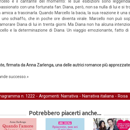
rcello è il cantante del momento: le sue esibizioni sono leggend
assionato con una fortunata fan. Diana, però, non sa nulla di lui e si t
 amica a trascinarla. Quando Marcello la bacia, la sua reazione è una sol
a uno schiaffo, che in poche ore diventa virale. Marcello non può sop
amorare Diana di lui in trenta giorni. Ma Diana non ha alcuna intenzion
arcello e la determinazione di Diana. Un viaggio emozionante, fatto di 
nte, firmata da Anna Zarlenga, una delle autrici romance più apprezzate
rande successo.»
nagramma
n. 1222 - Argomenti:
Narrativa
-
Narrativa italiana
-
Rosa
Potrebbero piacerti anche...