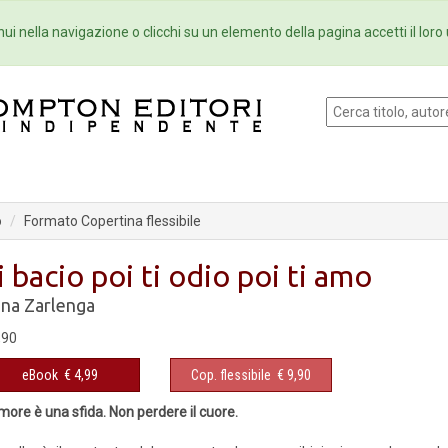
Eventi
Collane
Newsletter
Ebo
ui nella navigazione o clicchi su un elemento della pagina accetti il loro 
o
Formato Copertina flessibile
i bacio poi ti odio poi ti amo
na Zarlenga
,90
eBook
€ 4,99
Cop. flessibile
€ 9,90
more è una sfida. Non perdere il cuore.