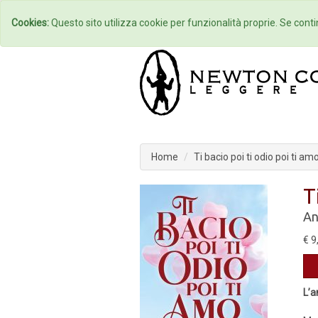
Home
Autori
Cookies:
Questo sito utilizza cookie per funzionalità proprie. Se contin
Home
Ti bacio poi ti odio poi ti am
T
An
€ 9
L’a