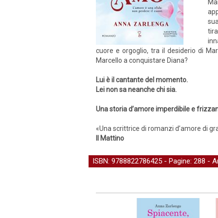
Ma
app
sua
tir
inn
cuore e orgoglio, tra il desiderio di M
Marcello a conquistare Diana?
Lui è il cantante del momento.
Lei non sa neanche chi sia.
Una storia d’amore imperdibile e frizza
«Una scrittrice di romanzi d’amore di g
Il Mattino
ISBN: 9788822786425 - Pagine: 288 -
A