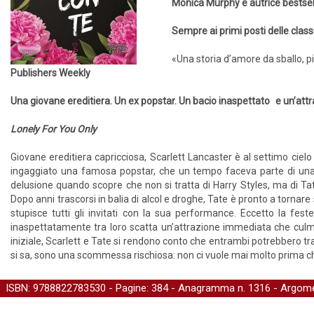
Monica Murphy è autrice bestse
Sempre ai primi posti delle class
«Una storia d’amore da sballo, pi
Publishers Weekly
Una giovane ereditiera. Un ex popstar. Un bacio inaspettato e un’attra
Lonely For You Only
Giovane ereditiera capricciosa, Scarlett Lancaster è al settimo cie
ingaggiato una famosa popstar, che un tempo faceva parte di una b
delusione quando scopre che non si tratta di Harry Styles, ma di Tate
Dopo anni trascorsi in balia di alcol e droghe, Tate è pronto a tornare 
stupisce tutti gli invitati con la sua performance. Eccetto la fest
inaspettatamente tra loro scatta un’attrazione immediata che culmi
iniziale, Scarlett e Tate si rendono conto che entrambi potrebbero trar
si sa, sono una scommessa rischiosa: non ci vuole mai molto prima che
ISBN: 9788822783530 - Pagine: 384 -
Anagramma
n. 1316 - Argome