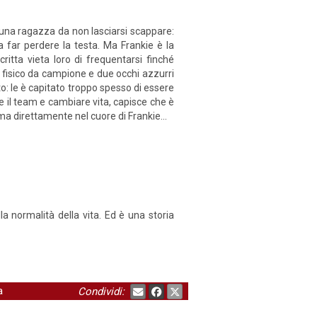
 una ragazza da non lasciarsi scappare:
a far perdere la testa. Ma Frankie è la
itta vieta loro di frequentarsi finché
un fisico da campione e due occhi azzurri
to: le è capitato troppo spesso di essere
 il team e cambiare vita, capisce che è
 ma direttamente nel cuore di Frankie...
a normalità della vita. Ed è una storia
a
Condividi: