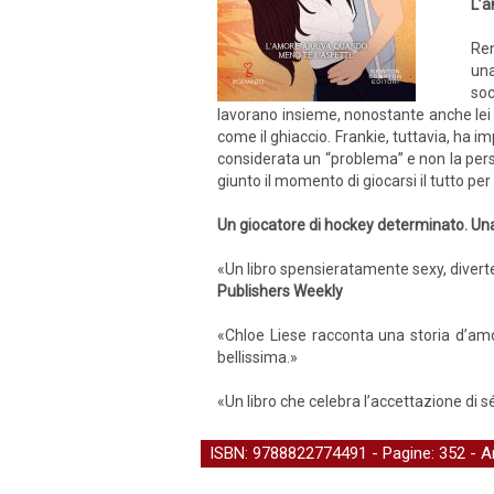
L’a
Ren
una
soc
lavorano insieme, nonostante anche lei f
come il ghiaccio. Frankie, tuttavia, ha i
considerata un “problema” e non la pers
giunto il momento di giocarsi il tutto per
Un giocatore di hockey determinato. Una
«Un libro spensieratamente sexy, divert
Publishers Weekly
«Chloe Liese racconta una storia d’amor
bellissima.»
«Un libro che celebra l’accettazione di sé
ISBN: 9788822774491 - Pagine: 352 -
A