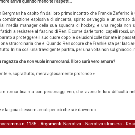
more arriva quando meno te l’aspetti...
 Bergman ha capito fin dal loro primo incontro che Frankie Zeferino è
 combinazione esplosiva di sincerità, spirito selvaggio e un sorriso d
ial media manager della sua squadra di hockey, e una regola non scr
atichi a resistere al fascino di Ren. E come darle torto: capelli rossi, 
mparato a proteggere il suo cuore dopo le delusioni collezionate in passa
ona straordinaria che è. Quando Ren scopre che Frankie sta per lasciare
 tutto. Inizia così una travolgente partita, per una volta non sul ghiaccio,
 ragazza che non vuole innamorarsi. Il loro sarà vero amore?
ente e, soprattutto, meravigliosamente profondo.»
e romantica ma con personaggi veri, che vivono le loro difficoltà nell
 e la gioia di essere amati per ciò che si è davvero.»
nagramma
n. 1185 - Argomenti:
Narrativa
-
Narrativa straniera
-
Ros