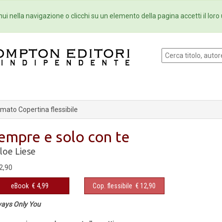
Eventi
Collane
Newsletter
Ebo
ui nella navigazione o clicchi su un elemento della pagina accetti il loro 
mato Copertina flessibile
empre e solo con te
loe Liese
2,90
eBook
€ 4,99
Cop. flessibile
€ 12,90
ays Only You