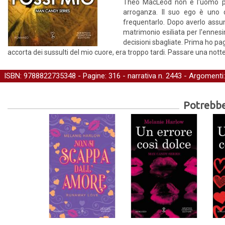
Theo MacLeod non è l'uomo pe
arroganza. Il suo ego è uno 
frequentarlo. Dopo averlo assun
matrimonio esiliata per l'ennesim
decisioni sbagliate. Prima ho pa
accorta dei sussulti del mio cuore, era troppo tardi. Passare una notte
ISBN: 9788822735348 - Pagine: 316 -
narrativa
n. 2443 - Argomenti
Potrebber