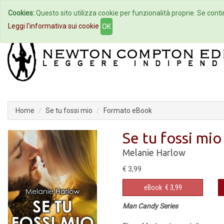
Cookies:
Questo sito utilizza cookie per funzionalità proprie. Se contin
Home
Autori
Eventi
Col
Leggi l'informativa sui cookie
OK
Home
Se tu fossi mio
Formato eBook
Se tu fossi mio
Melanie Harlow
€ 3,99
eBook
€ 3,99
Man Candy Series