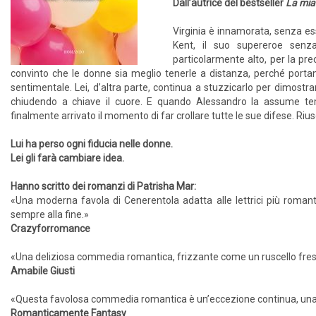
Dall’autrice del bestseller
La mia
Virginia è innamorata, senza ess
Kent, il suo supereroe senza
particolarmente alto, per la pr
convinto che le donne sia meglio tenerle a distanza, perché portan
sentimentale. Lei, d’altra parte, continua a stuzzicarlo per dimostrar
chiudendo a chiave il cuore. E quando Alessandro la assume te
finalmente arrivato il momento di far crollare tutte le sue difese. Riu
Lui ha perso ogni fiducia nelle donne.
Lei gli farà cambiare idea.
Hanno scritto dei romanzi di Patrisha Mar:
«Una moderna favola di Cenerentola adatta alle lettrici più roman
sempre alla fine.»
Crazyforromance
«Una deliziosa commedia romantica, frizzante come un ruscello fresc
Amabile Giusti
«Questa favolosa commedia romantica è un’eccezione continua, una s
Romanticamente Fantasy