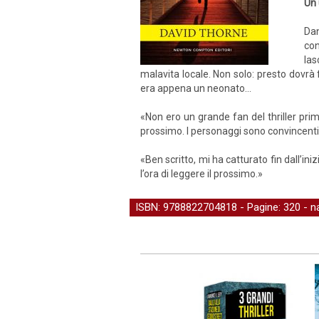
Un 
Dan
con
las
malavita locale. Non solo: presto dovrà 
era appena un neonato…
«Non ero un grande fan del thriller prim
prossimo. I personaggi sono convincenti
«Ben scritto, mi ha catturato fin dall’i
l’ora di leggere il prossimo.»
ISBN: 9788822704818 - Pagine: 320 -
n