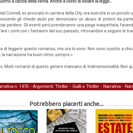
uomo a caccia della verità. Anche a costo di violare la legge...
iel Connell, ex avvocato in carriera della City, ora esercita in un piccolo 
oscente gli chiede aiuto per denunciare un abuso di potere da parte 
ciar perdere. Gli eventi però prenderanno una piega inaspettata, facendolo
fare i conti con i fantasmi del suo passato, ritrovandosi a seguire le 
a di leggere questo romanzo, ma ora lo sono. Non sono riuscito a chiudere
, la narrazione ha buon ritmo, sempre.»
nizio. Molti romanzi di questo genere mancano di tridimensionalità. Non 
arrativa
n. 1470 - Argomenti:
Thriller
-
Gialli e Thriller
-
Narrativa
-
Narr
Potrebbero piacerti anche...