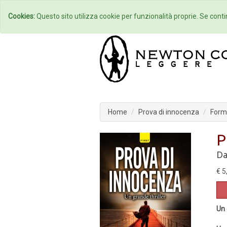
Home
Autori
Cookies:
Questo sito utilizza cookie per funzionalità proprie. Se contin
Home
Prova di innocenza
Form
P
Da
€ 5
Un 