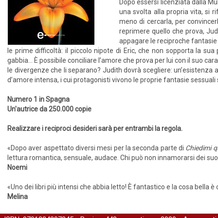
Dopo essersi licenziata dalla Mü
una svolta alla propria vita, si
meno di cercarla, per convincerl
reprimere quello che prova, Judit
appagare le reciproche fantasie 
le prime difficoltà: il piccolo nipote di Eric, che non sopporta la s
gabbia… È possibile conciliare l’amore che prova per lui con il suo car
le divergenze che li separano? Judith dovrà scegliere: un’esistenza al
d’amore intensa, i cui protagonisti vivono le proprie fantasie sessuali s
Numero 1 in Spagna
Un'autrice da 250.000 copie
Realizzare i reciproci desideri sarà per entrambi la regola.
«Dopo aver aspettato diversi mesi per la seconda parte di
Chiedimi q
lettura romantica, sensuale, audace. Chi può non innamorarsi dei su
Noemi
«Uno dei libri più intensi che abbia letto! È fantastico e la cosa bella è
Melina