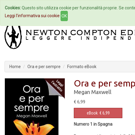
Cookies:
Questo sito utilizza cookie per funzionalità proprie. Se contin
Home
Autori
Eventi
Col
Leggi l'informativa sui cookie
OK
Home
Ora e per sempre
Formato eBook
Ora e per sem
Megan Maxwell
€ 6,99
eBook
€ 6,99
Numero 1 in Spagna