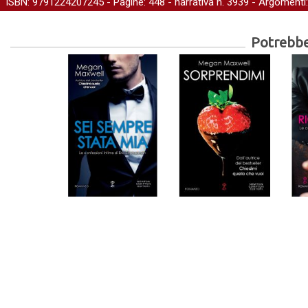
ISBN: 9791224207245 - Pagine: 448 -
narrativa
n. 3939 - Argomenti
Potrebber