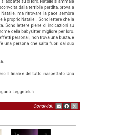
o si abbatte su di loro. Natalie si ammala
onvolta dalla terribile perdita, prova a
i Natalie, ma ritrovare la pace sembra
nte è proprio Natalie… Sono lettere che la
a. Sono lettere piene di indicazioni su
ome della babysitter migliore per loro.
 effetti personali, non trova una busta, e
 c’è una persona che salta fuori dal suo
a.
o. Il finale è del tutto inaspettato. Una
riganti. Leggetelo!»
Condividi: