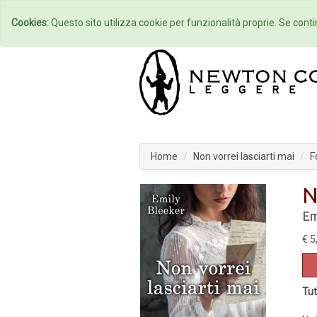
Home
Autori
Cookies:
Questo sito utilizza cookie per funzionalità proprie. Se contin
Home
Non vorrei lasciarti mai
F
N
Em
€ 5
Tut