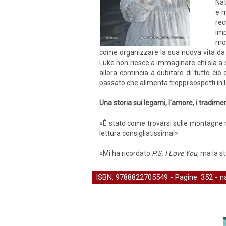
Nat
e m
rec
imp
mog
come organizzare la sua nuova vita da p
Luke non riesce a immaginare chi sia a sp
allora comincia a dubitare di tutto ciò 
passato che alimenta troppi sospetti in
Una storia sui legami, l'amore, i tradime
«È stato come trovarsi sulle montagne ru
lettura consigliatissima!»
«Mi ha ricordato
P.S. I Love You
, ma la s
ISBN: 9788822705549 - Pagine: 352 -
n