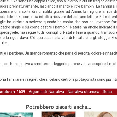
alie e Luke sono una coppia felice, fino al giorno in cui un tragico destin
uore prematuramente, lasciando il marito e i tre bambini. La famiglia, sc
uperare una sorta di normalità grazie ad Annie, la migliore amica d
ossibile: Luke comincia infatti a ricevere delle strane lettere. E il mitte
lie ha iniziato a scrivere quando ha capito che non ce l’avrebbe fatt
adre single e su come gestire i bambini. Natalie ha anche indicato il n
edirgliele, ma segue tutti i consigli di Natalie. Fino a quando, tra i suoi
che la riguardava. C’è qualcosa nella vita di Natalie che gli sfugge. E
 Luke…
nti e il perdono. Un grande romanzo che parla di perdita, dolore e rinascit
sse. Non riuscivo a smettere di leggerlo perché volevo scoprire il mister
toria familiare e i segreti che si celano dietro la protagonista sono più int
arrativa
n. 1509 - Argomenti:
Narrativa
-
Narrativa straniera
-
Rosa
Potrebbero piacerti anche...