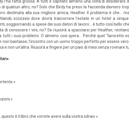
dy l’ha fatta grossa. A tutti è capitato almeno una volta di desiderare d
a di qualcun altro, no? Solo che Birdy ha preso la faccenda davvero tropp
oro destinata alla sua migliore amica, Heather. Il problema è che… ma
hlands scozzesi dove dovrà trascorrere l’estate in un hotel a cinque 
enti, soggiornando a spese dei suoi datori di lavoro... è tutto così bello
nta di conoscere i vini, no? Se riuscirà a spacciarsi per Heather, recita
a tutti i suoi problemi. O almeno così spera… Perché quel “lavoretto es
 non bastasse, l’incontro con un uomo troppo perfetto per essere vero 
ssa e non un’altra. Riuscirà a fingere per un paio di mesi senza rovinare t
itan»
ertente.»
zioni.»
uesto è il libro che vorrete avere sulla vostra sdraio.»