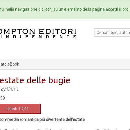
Eventi
Collane
Newsletter
Ebo
ui nella navigazione o clicchi su un elemento della pagina accetti il loro 
ato eBook
'estate delle bugie
zzy Dent
,99
eBook
€ 2,99
commedia romantica più divertente dell’estate