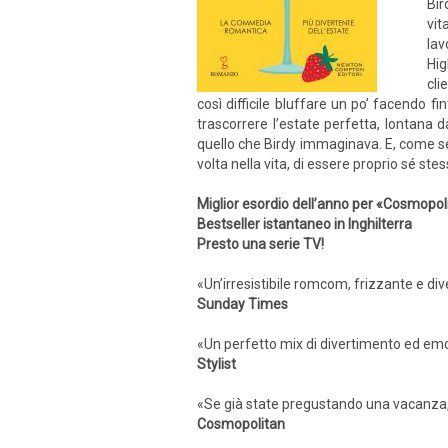
Bir
vit
lav
Hig
cli
così difficile bluffare un po’ facendo fi
trascorrere l’estate perfetta, lontana d
quello che Birdy immaginava. E, come se
volta nella vita, di essere proprio sé ste
Miglior esordio dell’anno per «Cosmopol
Bestseller istantaneo in Inghilterra
Presto una serie TV!
«Un’irresistibile romcom, frizzante e div
Sunday Times
«Un perfetto mix di divertimento ed emo
Stylist
«Se già state pregustando una vacanza, q
Cosmopolitan