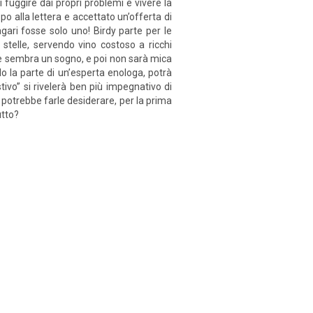
i fuggire dai propri problemi e vivere la
o alla lettera e accettato un’offerta di
gari fosse solo uno! Birdy parte per le
stelle, servendo vino costoso a ricchi
 che sembra un sogno, e poi non sarà mica
ndo la parte di un’esperta enologa, potrà
tivo” si rivelerà ben più impegnativo di
potrebbe farle desiderare, per la prima
utto?