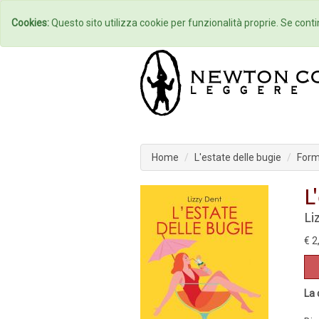
Home
Autori
Cookies:
Questo sito utilizza cookie per funzionalità proprie. Se contin
Home
L'estate delle bugie
Form
L
Li
€ 2
La 