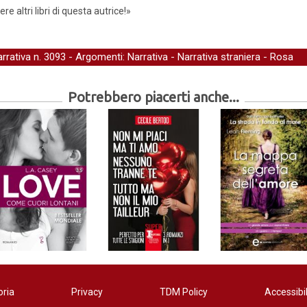
e altri libri di questa autrice!»
arrativa
n. 3093 - Argomenti:
Narrativa
-
Narrativa straniera
-
Rosa
Potrebbero piacerti anche...
oria
Privacy
TDM Policy
Accessibil