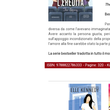
The
Bes
Per
diversa da come l’avevano immaginata. Qu
Avere accanto la persona giusta, per
sull’appoggio incondizionato della propr
l’amore alla fine sarebbe stato la parte p
La serie bestseller tradotta in tutto il m
ISBN: 9788822786333 - Pagine: 320 -
K