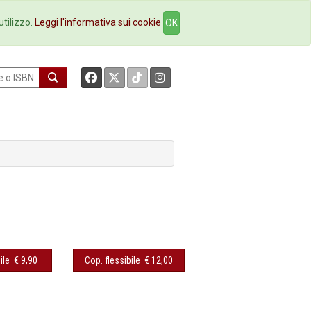
okstore
Contatti
utilizzo.
Leggi l'informativa sui cookie
OK
ile
€ 9,90
Cop. flessibile
€ 12,00