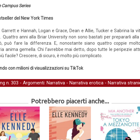
 Campus Series
tseller del New York Times
 Garrett e Hannah, Logan e Grace, Dean e Allie, Tucker e Sabrina la vit
attro anni alla Briar University non sono bastati per prepararli alla vi
ò, può fare la differenza. E, nonostante siano quattro coppie molt
ia anima gemella. Chi l’avrebbe mai detto, dopo tutte le peripezie attr
iù facile? Crescere, di sicuro, è molto più complicato.
ondo con milioni di visualizzazioni su TikTok
ing
n. 303 - Argomenti:
Narrativa
-
Narrativa erotica
-
Narrativa strani
Potrebbero piacerti anche...