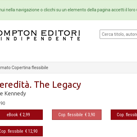
Eventi
Collane
Newsletter
Ebo
ui nella navigazione o clicchi su un elemento della pagina accetti il loro 
mato Copertina flessibile
'eredità. The Legacy
le Kennedy
,90
eBook
€ 2,99
Cop. flessibile
€ 3,90
Cop. flessib
Cop. flessibile
€ 12,90