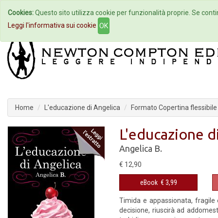
Cookies:
Questo sito utilizza cookie per funzionalità proprie. Se contin
Home
Autori
Eventi
Col
Leggi l'informativa sui cookie
OK
Home
L'educazione di Angelica
Formato Copertina flessibile
L'educazione d
Angelica B.
€ 12,90
eBook
€ 3,99
Timida e appassionata, fragile 
decisione, riuscirà ad addomesti