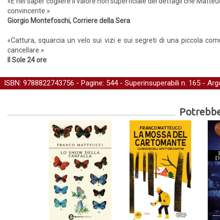
«È nel saper cogliere il valore non superficiale dei dettagli che Matteu
convincente.»
Giorgio Montefoschi, Corriere della Sera
«Cattura, squarcia un velo sui vizi e sui segreti di una piccola comu
cancellare.»
Il Sole 24 ore
ISBN: 9788822743756 - Pagine: 544 -
Superinsuperabili
n. 165 - Ar
Potrebber