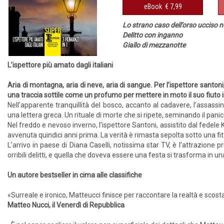
eBook
€ 7,99
Lo strano caso dell’orso ucciso n
Delitto con inganno
Giallo di mezzanotte
L’ispettore più amato dagli italiani
Aria di montagna, aria di neve, aria di sangue. Per l’ispettore santoni
una traccia sottile come un profumo per mettere in moto il suo fiuto in
Nell’apparente tranquillità del bosco, accanto al cadavere, l’assassi
una lettera greca. Un rituale di morte che si ripete, seminando il panico 
Nel freddo e nevoso inverno, l’ispettore Santoni, assistito dal fedele 
avvenuta quindici anni prima. La verità è rimasta sepolta sotto una fi
L’arrivo in paese di Diana Caselli, notissima star TV, è l’attrazione 
orribili delitti, e quella che doveva essere una festa si trasforma in u
Un autore bestseller in cima alle classifiche
«Surreale e ironico, Matteucci finisce per raccontare la realtà e scosta
Matteo Nucci, il Venerdì di Repubblica