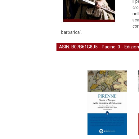
Il 
cro
nel
sca
con
barbarica".
ASIN: B07B61G8J5 - Pagine: 0 -
Edizio