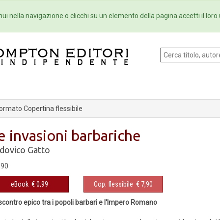
Eventi
Collane
Newsletter
Ebo
ui nella navigazione o clicchi su un elemento della pagina accetti il loro 
ormato Copertina flessibile
e invasioni barbariche
dovico Gatto
,90
eBook
€ 0,99
Cop. flessibile
€ 7,90
scontro epico tra i popoli barbari e l'Impero Romano