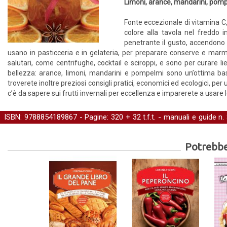
Limoni, arance, mandarini, pompelm
Fonte eccezionale di vitamina C, 
colore alla tavola nel freddo i
penetrante il gusto, accendono i
usano in pasticceria e in gelateria, per preparare conserve e marm
salutari, come centrifughe, cocktail e sciroppi, e sono per curare liev
bellezza: arance, limoni, mandarini e pompelmi sono un’ottima base
troverete inoltre preziosi consigli pratici, economici ed ecologici, per 
c’è da sapere sui frutti invernali per eccellenza e imparerete a usare le
ISBN: 9788854189867 - Pagine: 320 + 32 t.f.t. -
manuali e guide
n.
help, salute e benessere
Potrebber