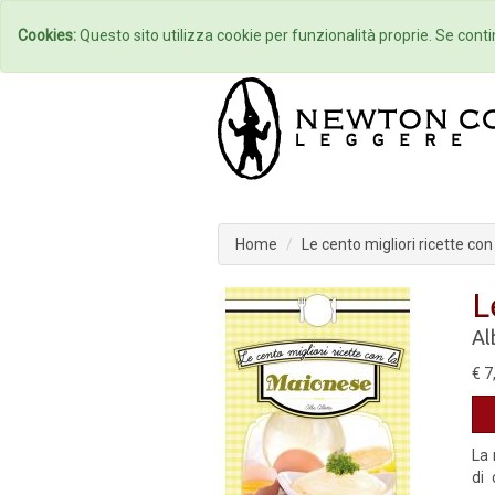
Home
Autori
Cookies:
Questo sito utilizza cookie per funzionalità proprie. Se contin
Home
Le cento migliori ricette co
L
Al
€ 7
La 
di 