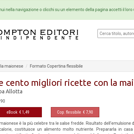
Eventi
Collane
Newsletter
Ebo
ui nella navigazione o clicchi su un elemento della pagina accetti il loro 
n la maionese
Formato Copertina flessibile
e cento migliori ricette con la m
ba Allotta
,90
eBook
€ 1,49
Cop. flessibile
€ 7,90
maionese è la più celebre tra le salse fredde. Risultato dell'emulsione d
calorie, costituisce un alimento molto nutriente. Prepararla in cas