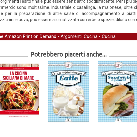
orgimenti l'esito finale può essere senz'altro soddisfacente. Per i più p
mercio sono moltissime. Industriale o casalinga, la maionese, oltre 
e per la preparazione di altre salse di accompagnamento a piatti 
zzichini e uova, può essere aromatizzata con erbe o spezie, diluita con o
one Amazon Print on Demand
- Argomenti:
Cucina
-
Cucina
Potrebbero piacerti anche...