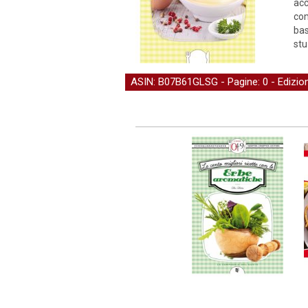
acc
com
bas
stu
ASIN: B07B61GLSG - Pagine: 0 -
Edizi