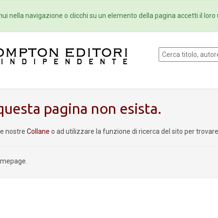
Eventi
Collane
Newsletter
Ebo
ui nella navigazione o clicchi su un elemento della pagina accetti il loro 
uesta pagina non esista.
le nostre
Collane
o ad utilizzare la funzione di ricerca del sito per trova
homepage.