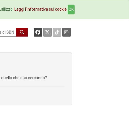
okstore
Contatti
utilizzo.
Leggi l'informativa sui cookie
OK
re quello che stai cercando?