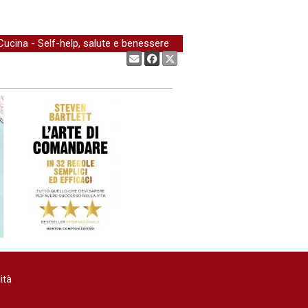
Cucina
-
Self-help, salute e benessere
Condividi:
ità