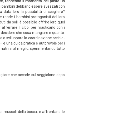
ste, rendendo il momento del pasto un
e i bambini debbano essere svezzati con
a data loro la possibilità di scegliere?
rende i bambini protagonisti del loro
ti da soli, è possibile offrire loro quel
fferrare il cibo, per masticarlo con i
 sa decidere che cosa mangiare e quanto.
ta a sviluppare la coordinazione occhio-
– è una guida pratica e autorevole per i
 nutrirsi al meglio, sperimentando tutto
igliore che accade sul seggiolone dopo
ei muscoli della bocca, e affrontano le