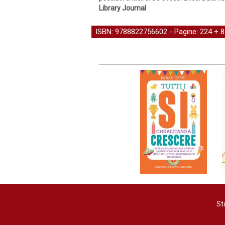
Library Journal
ISBN: 9788822756602 - Pagine: 224 + 8 t.
St