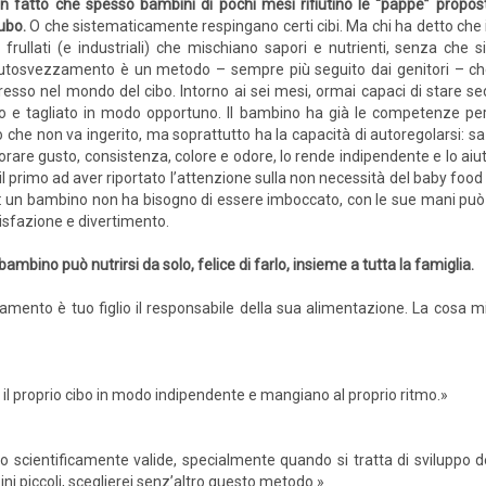
n fatto che spesso bambini di pochi mesi rifiutino le “pappe” propo
ubo.
O che sistematicamente respingano certi cibi. Ma chi ha detto ch
i frullati (e industriali) che mischiano sapori e nutrienti, senza che si
utosvezzamento è un metodo – sempre più seguito dai genitori – che 
resso nel mondo del cibo. Intorno ai sei mesi, ormai capaci di stare sedu
o e tagliato in modo opportuno. Il bambino ha già le competenze per a
iò che non va ingerito, ma soprattutto ha la capacità di autoregolarsi:
lorare gusto, consistenza, colore e odore, lo rende indipendente e lo aiu
l primo ad aver riportato l’attenzione sulla non necessità del baby food 
idi: un bambino non ha bisogno di essere imboccato, con le sue mani può
isfazione e divertimento.
bambino può nutrirsi da solo, felice di farlo, insieme a tutta la famiglia.
ento è tuo figlio il responsabile della sua alimentazione. La cosa m
 il proprio cibo in modo indipendente e mangiano al proprio ritmo.»
 scientificamente valide, specialmente quando si tratta di sviluppo d
ini piccoli, sceglierei senz’altro questo metodo.»