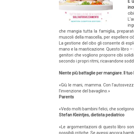
È u
inc
cib
L’a
ing
che mangia tutta la famiglia, preparat
muscoli della mascella, per espellere c
La gestione del cibo gli consente di esp
mano e la masticazione. Questo libro – i
genitori che vogliono proporre cibi sol
secondo i propri ritmi, ricavandone sodd
Niente più battaglie per mangiare. Il tuo 
«Giù le mani, mamma. Con l’autosvezzam
l’invenzione del bavaglino.»
Parents
«Vedo molti bambini felici, che scelgono
Stefan Kleintjes, dietista pediatrico
«Le argomentazioni di questo libro sono
possibili critiche. Se avessi ancora bamb