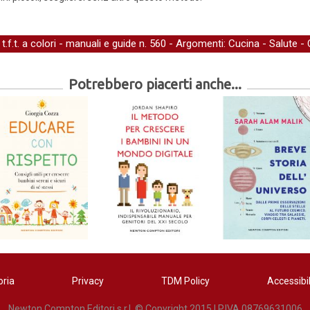
f.t. a colori -
manuali e guide
n. 560 - Argomenti:
Cucina
-
Salute
-
Potrebbero piacerti anche...
oria
Privacy
TDM Policy
Accessibil
Newton Compton Editori s.r.l. © Copyright 2015 | P.IVA 08769631006