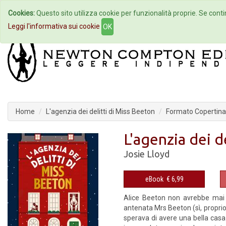
Cookies:
Questo sito utilizza cookie per funzionalità proprie. Se contin
Home
Autori
Eventi
Col
Leggi l'informativa sui cookie
OK
Home
L'agenzia dei delitti di Miss Beeton
Formato Copertina 
L'agenzia dei d
Josie Lloyd
eBook
€ 6,99
Alice Beeton non avrebbe mai p
antenata Mrs Beeton (sì, proprio
sperava di avere una bella casa e