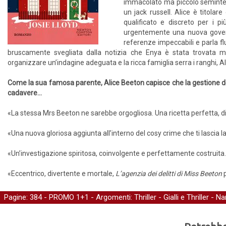
immacolato ma piccolo seminterr
un jack russell. Alice è titol
qualificato e discreto per i 
urgentemente una nuova govern
referenze impeccabili e parla f
bruscamente svegliata dalla notizia che Enya è stata trovata mor
organizzare un’indagine adeguata e la ricca famiglia serra i ranghi, Alic
Come la sua famosa parente, Alice Beeton capisce che la gestione de
cadavere…
«La stessa Mrs Beeton ne sarebbe orgogliosa. Una ricetta perfetta, divo
«Una nuova gloriosa aggiunta all’interno del cosy crime che ti lascia l
«Un’investigazione spiritosa, coinvolgente e perfettamente costruita
«Eccentrico, divertente e mortale,
L’agenzia dei delitti di Miss Beeton
p
Pagine: 384 -
PROMO 1+1
- Argomenti:
Thriller
-
Gialli e Thriller
-
Nar