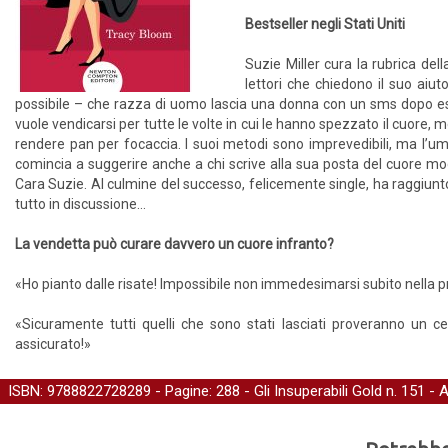
Bestseller negli Stati Uniti
Suzie Miller cura la rubrica del
lettori che chiedono il suo ai
possibile – che razza di uomo lascia una donna con un sms dopo ess
vuole vendicarsi per tutte le volte in cui le hanno spezzato il cuore,
rendere pan per focaccia. I suoi metodi sono imprevedibili, ma l’umi
comincia a suggerire anche a chi scrive alla sua posta del cuore modi s
Cara Suzie. Al culmine del successo, felicemente single, ha raggiunt
tutto in discussione...
La vendetta può curare davvero un cuore infranto?
«Ho pianto dalle risate! Impossibile non immedesimarsi subito nella pro
«Sicuramente tutti quelli che sono stati lasciati proveranno un c
assicurato!»
ISBN: 9788822728289 - Pagine: 288 -
Gli Insuperabili Gold
n. 151 - 